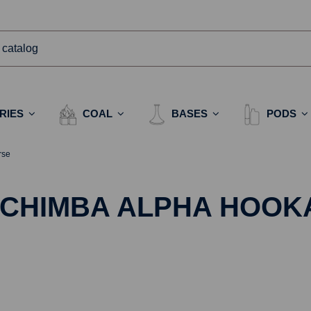
RIES
COAL
BASES
PODS
rse
ACHIMBA ALPHA HOOK