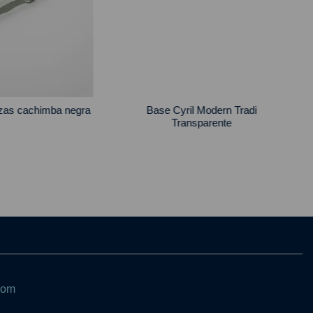
Cyril Modern Tradi
Hornillo Para Cachimba Rut shishas
Transparente
com