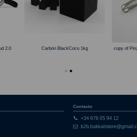
o 1kg
copy of Pinzas cachimba negra
Base 
Contacto
+34 676 05 94 12
b2b.bakkalistore@gmail.