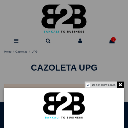
0
Home
Cazoletas
UPG
CAZOLETA UPG
Do not show again.
There are no products.
Información
Términos y condiciones