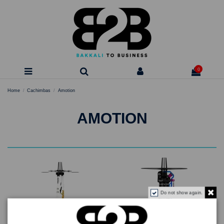
0
Home
Cachimbas
Amotion
AMOTION
Do not show again.