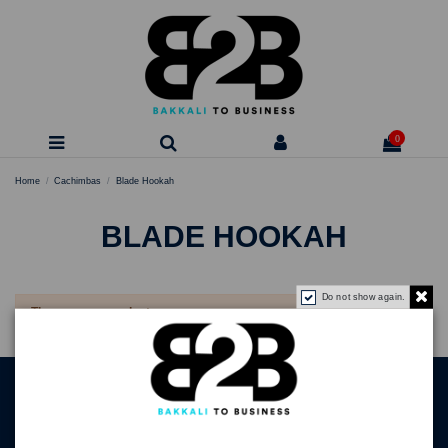
0
Home
Cachimbas
Blade Hookah
BLADE HOOKAH
Do not show again.
There are no products.
Información
Términos y condiciones